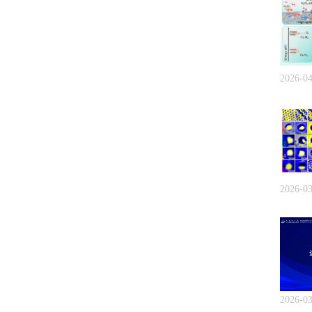
2026-0
2026-0
2026-0