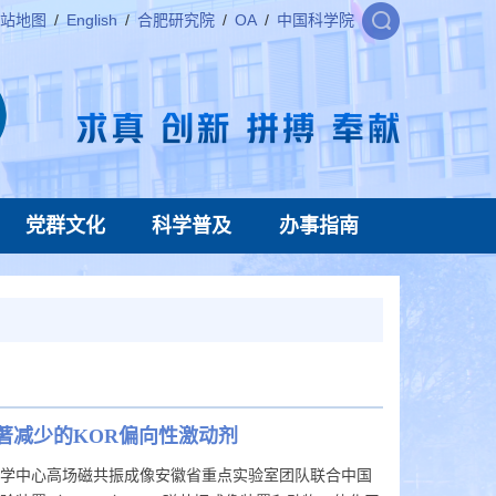
站地图
/
English
/
合肥研究院
/
OA
/
中国科学院
党群文化
科学普及
办事指南
著减少的KOR偏向性激动剂
学中心高场磁共振成像安徽省重点实验室团队联合中国