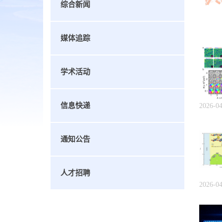
综合新闻
媒体追踪
学术活动
信息快递
2026-0
通知公告
人才招聘
2026-0