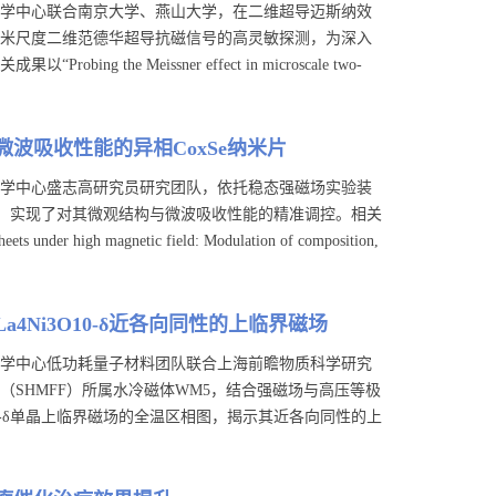
学中心联合南京大学、燕山大学，在二维超导迈斯纳效
米尺度二维范德华超导抗磁信号的高灵敏探测，为深入
the Meissner effect in microscale two-
rs”为题，在线发表于国际权威期刊Advanced Materials.
波吸收性能的异相CoxSe纳米片
学中心盛志高研究员研究团队，依托稳态强磁场实验装
纳米片，实现了对其微观结构与微波吸收性能的精准调控。相关
s under high magnetic field: Modulation of composition,
tion”为题发表于Chemical Engineering Journal。
4Ni3O10-δ近各向同性的上临界磁场
学中心低功耗量子材料团队联合上海前瞻物质科学研究
SHMFF）所属水冷磁体WM5，结合强磁场与高压等极
10-δ单晶上临界磁场的全温区相图，揭示其近各向同性的上
关成果以“Nearly isotropic upper critical