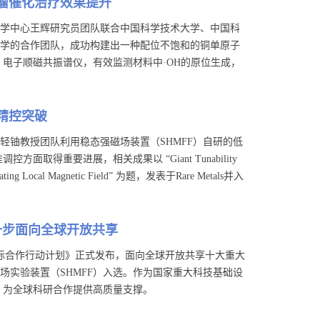
瘤催化治疗效果提升
学中心王辉研究员团队联合中国科学技术大学、中国科
学的合作团队，成功构建出一种配位不饱和的铜单原子
）电子顺磁共振谱仪，有效监测材料中·OH的原位生成，
传输效率及肿瘤催化治疗效果之间的构效关系。相关研
精控突破
轻铀教授团队利用稳态强磁场装置（SHMFF）自研的低
取得重要进展，相关成果以 “Giant Tunability
Oscillating Local Magnetic Field” 为题，发表于Rare Metals并入
一步面向全球开放共享
国际合作行动计划》正式发布，面向全球开放共享十大重大
场实验装置（SHMFF）入选。作为国家重大科技基础设
念，为全球科研合作提供高质量支撑。