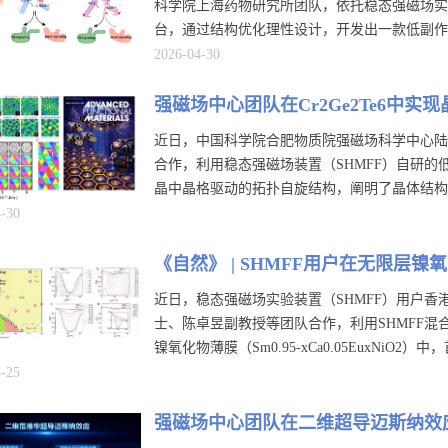
科学院上海药物研究所团队，依托稳态强磁场实验装
台，通过结构优化理性设计，开发出一款低副作
仅为开发低副作用 KOR 激动剂提供了理论框架
2026-04-30
的认知。相关成果...
强磁场中心团队在Cr2Ge2Te6中
近日，中国科学院合肥物质院强磁场科学中心陆
合作，利用稳态强磁场装置（SHMFF）自研的低温
晶中晶格驱动的拓扑自旋结构，阐明了晶体结构
器件与量子设备的研发开辟了新路径。相关研究成果以“Lattice-
4-30
Cr2Ge2Te6​ Sing...
《自然》 | SHMFF用户在无限层
近日，稳态强磁场实验装置（SHMFF）用户
士、陈卓昱副教授等团队合作，利用SHMFF混
镍氧化物薄膜（Sm0.95-xCa0.05EuxNiO2）
superconductivity）现象，为探索强
4-25
“Field re-entrant sup...
强磁场中心团队在二维超导迈斯纳效