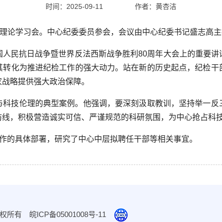
时间：2025-09-11
作者：
黄杏洁
开理论学习会。中心纪委委员参会，会议由中心纪委书记盛志高主
国人民抗日战争暨世界反法西斯战争胜利80周年大会上的重要讲
其转化为推进纪检工作的强大动力。站在新的历史起点，纪检干
家战略提供强大政治保障。
与科技伦理的典型案例。他强调，要深刻汲取教训，坚持举一反
防线，积极营造诚实可信、严谨规范的科研氛围，为中心抢占科
工作的具体部署，研究了中心中层拟聘任干部等相关事宜。
 版权所有
皖ICP备05001008号-11